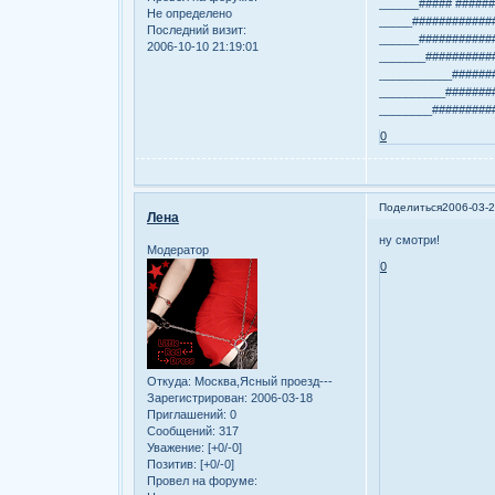
______##### #####
Не определено
_____############
Последний визит:
______###########
2006-10-10 21:19:01
_______##########
___________######
__________#######
________#########
0
Поделиться
2006-03-2
Лена
ну смотри!
Модератор
0
Откуда:
Москва,Ясный проезд---
Зарегистрирован
: 2006-03-18
Приглашений:
0
Сообщений:
317
Уважение:
[+0/-0]
Позитив:
[+0/-0]
Провел на форуме: