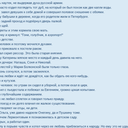
 наутек, не выдержав духа русской армии.
асто ездил поглядеть тот дуб, на который он был похож как две капли воды.
завел девушек к себе домой и совершил половое сношение с обоями.
 бабушки в деревне, когда его родители жили в Петербурге.
 задний проход и подпёрнул дверь палкой.
е щей.
цветы и этим кормила свою мать.
ку и крикнул: "Гони, голубчик, в аэропорт!"
 детстве.
человек и поэтому мочился духами.
о приковало к постели раком.
л скрип рессор. Это была старая княгиня.
у Катерины мягкое место и каждый день давила на него.
и дочери: Наташа, Соня и Николай.
лестей у Марии Болконской были только глаза.
Конь согнулся, а потом засмеялся.
а любви и ждёт не дождётся, как бы обдать ею кого-нибудь.
 и кутузов.
человек: по утрам он сидел в уборной, а потом ехал в цирк.
ил с пьедестала и побежал за Евгением, громко цокая копытами.
н глубочайшим содержанием.
не любил сплетен и говорил только правду.
поезд и он долго влачил ее жалкое существование.
творяют ни отцы, ни дети.
Ольга, уже давно надоели Онегину, да и Пушкину тоже.
чем Лермонтовым я познакомилась в детском саду.
рых, а работал один.
лу в порыве чувств и хотел через ее любовь приблизиться к народу. Но ему это не у