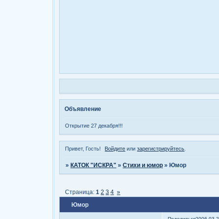
Объявление
Открытие 27 декабря!!!
Привет, Гость!
Войдите
или
зарегистрируйтесь
.
»
КАТОК "ИСКРА"
»
Стихи и юмор
»
Юмор
Страница:
1
2
3
4
»
Юмор
Поделиться
2006-03-2