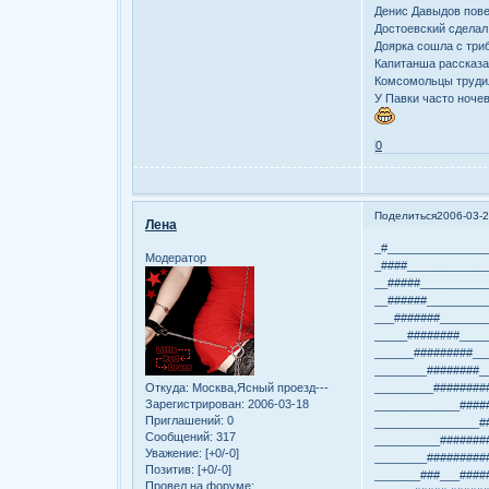
Денис Давыдов пове
Достоевский сделал
Доярка сошла с триб
Капитанша рассказа
Комсомольцы трудили
У Павки часто ноче
0
Поделиться
2006-03-2
Лена
_#_______________
Модератор
_####____________
__#####__________
__######_________
___#######_______
_____########____
______#########__
________########_
Откуда:
Москва,Ясный проезд---
_________########
Зарегистрирован
: 2006-03-18
_____________####
Приглашений:
0
________________#
Сообщений:
317
__________#######
Уважение:
[+0/-0]
________#########
Позитив:
[+0/-0]
_______###___####
Провел на форуме: