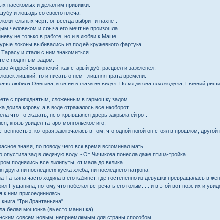
ых насекомых и делал им прививки.
шубу и лошадь со своего плеча.
ложительных черт: он всегда выбрит и пахнет.
ым человеком и сбыча его мечт не произошла.
неву не только в работе, но и в любви к Маше.
урые локоны выбивались из под её кружевного фартука.
 Тарасу и стали с ним знакомиться.
те с поднятым задом.
ово Андрей Болконский, как старый дуб, расцвел и зазеленел.
еловек лишний, то и писать о нем - лишняя трата времени.
ячо любила Онегина, а он её в глаза не видел. Но когда она похолодела, Евгений реши
рете с приподнятым, сложенным в гармошку задом.
ка доила корову, а в воде отражалось все наоборот.
ла что-то сказать, но открывшаяся дверь закpыла ей pот.
ся, князь увидел татаpо-монгольское иго.
ственностью, которая заключалась в том, что одной ногой он стоял в прошлом, другой
расное знамя, по поводу чего все время вспоминал мать.
 опустила зад в ледяную воду. - От Чичикова понесла даже птица-тройка.
ром поднялись все лилипуты, от мала до велика.
я друга ни последнего куска хлеба, ни последнего патрона.
а Татьяна часто ходила в его кабинет, где постепенно из девушки превращалась в же
л Пущанина, потому что побежал встречать его голым. ... и в этой вот позе их и увиде
я к ним присоединилась...
книга "Три Дрантаньяна".
ыла белая мошонка (вместо манишка).
онским совсем новым, неприемлемым для страны способом.