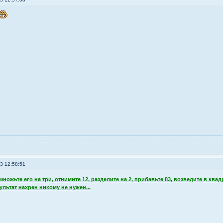
3 12:58:51
множьте его на три, отнимите 12, разделите на 2, прибавьте 83, возведите в ква
льтат нахрен никому не нужен...