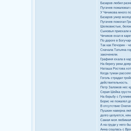
Базаров любил разн
Пугачев пожаловал 
У Чичикова много по
Базаров умер молод
Пугачев помогал Гри
Шелковистые, белок
Сыновья приехали к
Чичиков ехал в каре
По дороге в Богучар
Так как Печорин - ч
Сначала Татьяна гор
закоченели.
Графиня ехала в ка
На берегу реки дояр
Hаташа Ростова хоте
Когда туман pассеял
Гоголь страдал трой
действительность.
Петр Заломов нес к
Серая Шейка грустно
На борьбу с Гулливе
Борис не пожалел дл
В отсутствие Онегин
Пушкин наверна люби
долго целуются, нян
Самая моя любимая 
А на груди у него б
Анна сошлась с Вр