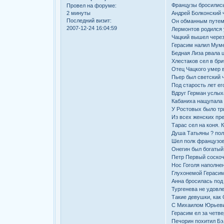
Французы бросились
Провел на форуме:
Андрей Болконский ч
2 минуты
Последний визит:
Он обманным путем 
2007-12-24 16:04:59
Лермонтов родился у
Чацкий вышел через
Герасим налил Мум
Бедная Лиза рвала 
Хлестаков сел в брич
Отец Чацкого умер в
Пьер был светский 
Под старость лет ег
Вдруг Герман услыха
Кабаниха нащупала 
У Ростовых было тр
Из всех женских пре
Тарас сел на коня. 
Душа Татьяны ? полн
Шел полк французов
Онегин был богатый 
Петр Первый соскоч
Нос Гоголя наполне
Глухонемой Герасим 
Анна бросилась под 
Тургенева не удовле
Такие девушки, как 
С Михаилом Юрьеви
Герасим ел за четве
Печорин похитил Бэ