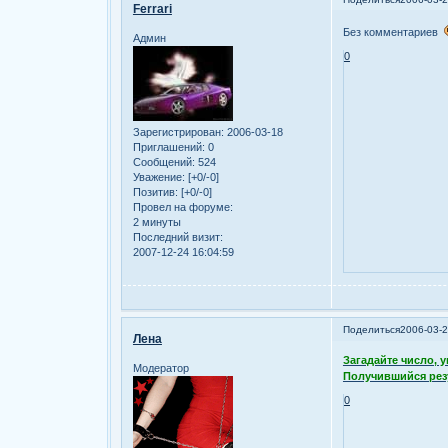
Ferrari
Без комментариев
Админ
0
Зарегистрирован
: 2006-03-18
Приглашений:
0
Сообщений:
524
Уважение:
[+0/-0]
Позитив:
[+0/-0]
Провел на форуме:
2 минуты
Последний визит:
2007-12-24 16:04:59
Поделиться
2006-03-2
Лена
Загадайте число, у
Модератор
Получившийся резу
0