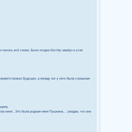
л начать всё снова. Было поздно.Костёр замёрз и угли
 приветствовал будущее, а между ног у него была страшная
нщину.
ла няня...Это была родная няня Пушкина.... увидав, что они