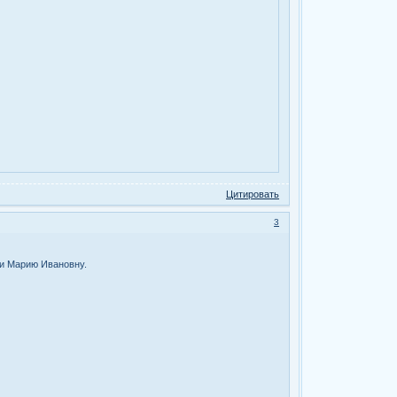
Цитировать
3
 и Марию Ивановну.