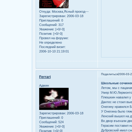
Откуда:
Москва,Ясный проезд---
Зарегистрирован
: 2006-03-18
Приглашений:
0
Сообщений:
317
Уважение:
[+0/-0]
Позитив:
[+0/-0]
Провел на форуме:
Не определено
Последний визит:
2006-10-10 21:19:01
Поделиться
2006-03-2
Ferrari
Школьные сочине
Админ
Летом, мы с пацанам
Умер М.Ю.Лермонтов
Плюшкин навалил у 
Дантес не стоил вы
Онегину нравился Ба
У Онегина было тяже
Зарегистрирован
: 2006-03-18
Ленский вышел на д
Приглашений:
0
Во двор въехали дв
Сообщений:
524
Герасим поставил на
Уважение:
[+0/-0]
Дубровский имел сн
Позитив:
[+0/-0]