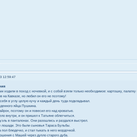
3 12:59:47
ния
и ходили в поход с ночевкой, и с собой взяли только необходимое: картошку, палатку
 на Кавказе, но любил он его не поэтому!
себя в углу целую кучу и каждый день туда подкладывал.
еденного яйца Пушкина.
йрон, поэтому он и повесил его над кроватью.
ло внутри, и он пришел к Татьяне облегчиться.
уэль в панталонах. Они разошлись и раздался выстрел.
е лошади. Это были сыновья Тараса Бульбы.
 пол блюдечко, и стал тыкать в него мордочкой.
ошения с Машей через дупло старого дуба.