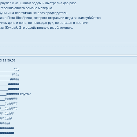
рнулся к женщинам задом и выстрелил два раза.
 героиню своего романа матерью.
уны и на нее тотчас же влез председатель.
ла о Пете Швабрине, которого отправили сюда за самоубийство.
сь день и ночь, не покладая рук, не вставая с постели.
вал Жухрай. Это содействовало их сближению.
3 12:59:52
________###
_______####
______#####
_____######
_____######
____####### круто?
___#######
___#######
#__#######
##_#####
#######
######
########
########